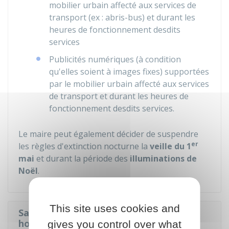
mobilier urbain affecté aux services de
transport (ex : abris-bus) et durant les
heures de fonctionnement desdits
services
Publicités numériques (à condition
qu'elles soient à images fixes) supportées
par le mobilier urbain affecté aux services
de transport et durant les heures de
fonctionnement desdits services.
Le maire peut également décider de suspendre
er
les règles d'extinction nocturne la
veille du 1
mai
et durant la période des
illuminations de
Noël
.
This site uses cookies and
Sanction en cas de non-respect des
horaires d'extinction
gives you control over what