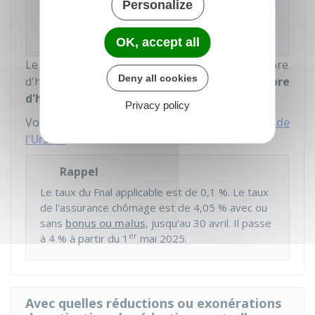
Personalize
Le coefficient de réduction sur les cotisations
versées aux IRC ne doit pas dépasser
6,01 %
.
OK, accept all
Le calcul du temps de travail s'effectue en nombre
Deny all cookies
d'heures annuelles de la façon suivante : [
nombre
d'heures travaillées par semaine *52/12
]
Privacy policy
Vous trouvez des
exemples de calcul sur le site de
l'Urssaf
.
Rappel
Le taux du
Fnal
applicable est de
0,1 %
. Le taux
de l'assurance chômage est de
4,05 %
avec ou
sans
bonus ou malus
, jusqu'au 30 avril. Il passe
er
à
4 %
à partir du 1
mai 2025.
Avec quelles réductions ou exonérations