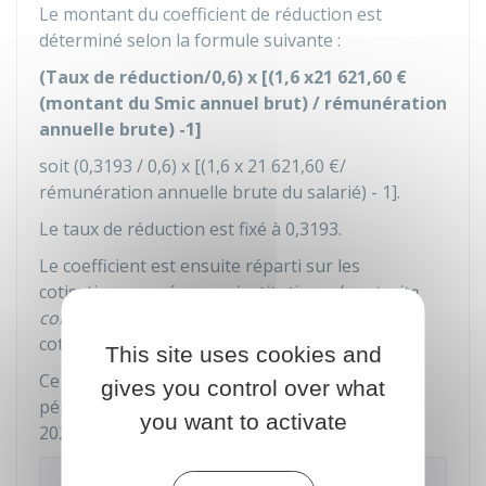
Le montant du coefficient de réduction est
déterminé selon la formule suivante :
(Taux de réduction/0,6) x [(1,6 x
21 621,60 €
(montant du Smic annuel brut) / rémunération
annuelle brute) -1]
soit (
0,3193
/ 0,6) x [(1,6 x
21 621,60 €
/
rémunération annuelle brute du salarié) - 1].
Le taux de réduction est fixé à
0,3193
.
Le coefficient est ensuite réparti sur les
cotisations versées aux
institutions de retraite
complémentaire
(IRC), d'une part, et sur les
cotisations versées à l'Urssaf, d'autre part.
This site uses cookies and
Ce calcul s'applique sur les rémunérations des
gives you control over what
er
périodes d'emploi courant à compter du 1
mai
you want to activate
2025.
Attention