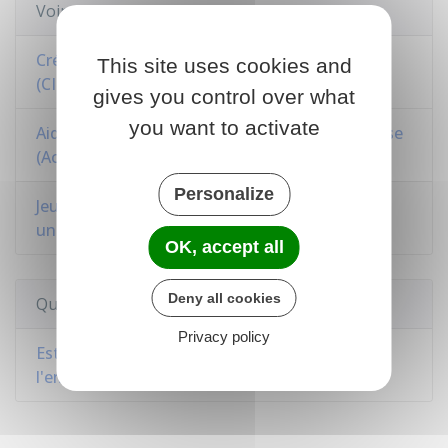
Voir aussi
Crédit d'impôt pour la compétitivité et l'emploi
This site uses cookies and
(CICE) à Mayotte
gives you control over what
you want to activate
Aide à la création ou à la reprise d'une entreprise
(Acre)
Personalize
Jeune entreprise innovante, de croissance ou
universitaire (JEI - JEC - JEU)
OK, accept all
Deny all cookies
Questions ? Réponses !
Privacy policy
Est-il possible de bénéficier du dispositif de
l'emploi franc ?