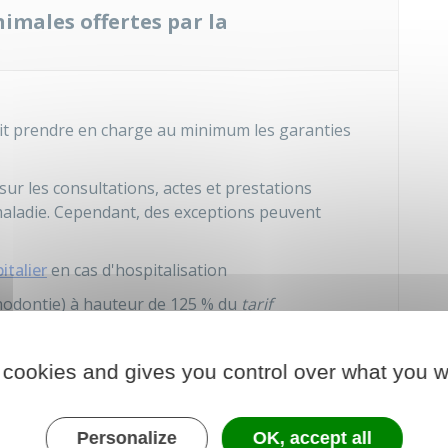
nimales offertes par la
it prendre en charge au minimum les garanties
sur les consultations, actes et prestations
aladie. Cependant, des exceptions peuvent
italier
en cas d'hospitalisation
thodontie) à hauteur de
125 %
du
tarif
taire par période de 2 ans (annuellement pour les
 cookies and gives you control over what you w
la vue) avec un minimum de prise en charge fixé à
,
150 €
(voire
200 €
) pour une correction complexe.
Personalize
OK, accept all