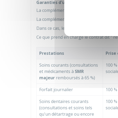
Garanties d'un contrat dit responsabl
La complémentaire santé peut être un co
La complémentaire santé doit respecter l
Dans ce cas, les prestations du contrat so
Ce que prend en charge le contrat dit " r
Prestations
Prise
Soins courants (consultations
100 %
et médicaments à
SMR
social
majeur
remboursés à
65 %
)
Forfait journalier
100 %
Soins dentaires courants
100 %
(consultations et soins tels
social
qu'un détartrage ou encore