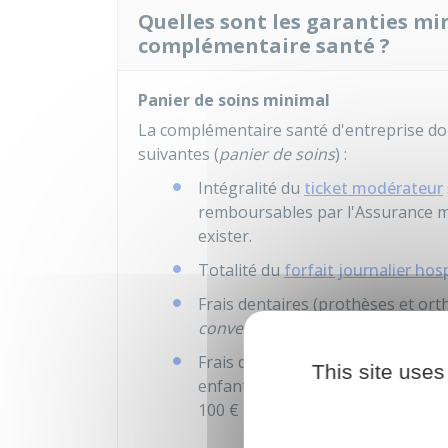
Quelles sont les garanties mi
complémentaire santé ?
Panier de soins minimal
La complémentaire santé d'entreprise do
suivantes (
panier de soins
) :
Intégralité du
ticket modérateur
remboursables par l'Assurance m
exister.
Totalité du
forfait journalier hosp
Frais dentaires (prothèses et or
conventionnel
Frais d'optique de manière forfai
This site uses
enfants ou en cas d'évolution de 
100 €
pour une correction simple