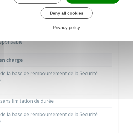
e
ntrat dit
responsable
.
Deny all cookies
e cahier des charges du contrat dit
responsable
.
Privacy policy
nt les suivantes.
esponsable "
 en charge
de la base de remboursement de la Sécurité
e
sans limitation de durée
de la base de remboursement de la Sécurité
e