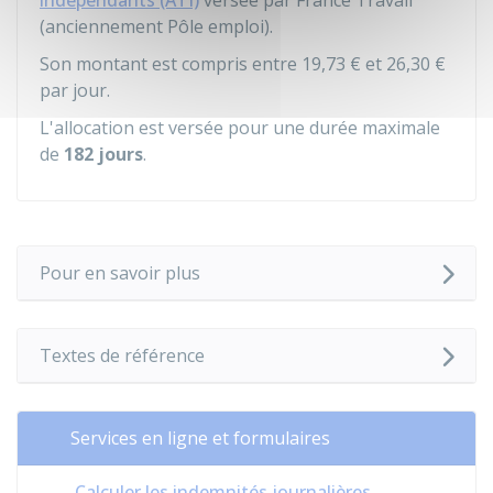
indépendants (ATI)
versée par France Travail
(anciennement Pôle emploi).
Son montant est compris entre
19,73 €
et
26,30 €
par jour.
L'allocation est versée pour une durée maximale
de
182 jours
.
Pour en savoir plus
Textes de référence
Services en ligne et formulaires
Calculer les indemnités journalières