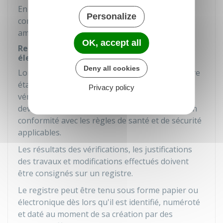
En cas de
mauvaise tenue
du registre des
Personalize
contrôles de sécurité, vous vous exposez à une
amende de
750 €
par salarié
concerné.
OK, accept all
Registre des vérifications des installations
électriques
Deny all cookies
Lorsque vous recevez des travailleurs dans votre
établissement, vous devez procéder à des
Privacy policy
vérifications des installations électriques. Vous
devez vous assurer qu'elles sont maintenues en
conformité avec les règles de santé et de sécurité
applicables.
Les résultats des vérifications, les justifications
des travaux et modifications effectués doivent
être consignés sur un registre.
Le registre peut être tenu sous forme papier ou
électronique dès lors qu'il est identifié, numéroté
et daté au moment de sa création par des