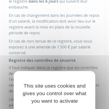
le registre
dans les 6 jours
qui suivent leur
embauche.
En cas de changement dans les journées de repos
d'un salarié, la modification doit avoir lieu sur le
registre avant la mise en place de la nouvelle
période de repos.
En cas de non-tenue de ce registre, vous vous
exposez à une amende de
1 500 €
par salarié
concerné.
Registre des contrôles de sécurité
Il faut indiquer dans ce registre que les contrôles
de sécurité ont bien été effectués dans
l'entreprise. Il contient tous les documents de
vérification et de contrôle en matière d'hygiène et
This site uses cookies and
de sécurité.
gives you control over what
Les informations doivent être conservées
you want to activate
pendant
5 ans
.