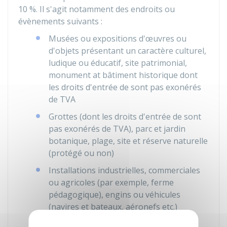
10 %
. Il s'agit notamment des endroits ou
évènements suivants :
Musées ou expositions d'œuvres ou
d'objets présentant un caractère culturel,
ludique ou éducatif, site patrimonial,
monument at bâtiment historique dont
les droits d'entrée de sont pas exonérés
de TVA
Grottes (dont les droits d'entrée de sont
pas exonérés de TVA), parc et jardin
botanique, plage, site et réserve naturelle
(protégé ou non)
Installations industrielles, commerciales
ou agricoles (par exemple, ferme
pédagogique), engins ou véhicules
(navires et bateaux, aéronefs etc.)
proposés à la visite