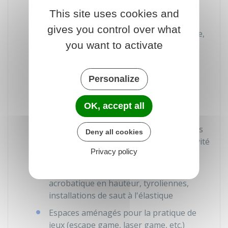
Attractions de tout type (manège
This site uses cookies and
mécanique ou à sensation), parcours
gives you control over what
scénique (train fantôme, etc.), labyrinthe,
you want to activate
structure gonflable, installation de jeux
(piscine à boules, balançoire, etc.)
Sites et installations de jeux de tirs ou
Personalize
d'adresse (chamboule-tout, lancer de
haches, etc.)
OK, accept all
Circuits de petites motos, quads, mini-
karts, etc. dès lors que la conduite de ces
Deny all cookies
engins ne peut pas être qualifiée d'activité
Privacy policy
sportive
Espaces aménagés de parcours
acrobatique en hauteur, tyroliennes,
installations de saut à l'élastique
Espaces aménagés pour la pratique de
jeux (escape game, laser game, etc.)