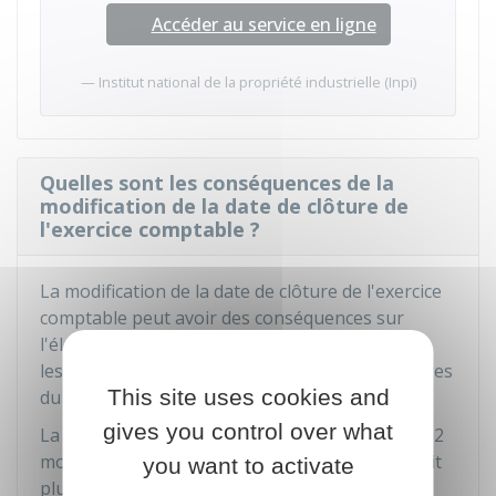
Accéder au service en ligne
Institut national de la propriété industrielle (Inpi)
Quelles sont les conséquences de la
modification de la date de clôture de
l'exercice comptable ?
La modification de la date de clôture de l'exercice
comptable peut avoir des conséquences sur
l'élaboration des documents comptables et sur
les mandats des administrateurs ou des membres
This site uses cookies and
du conseil de surveillance (lorsqu'il y en a).
gives you control over what
La durée de l'exercice doit initialement être de 12
mois. En revanche, il est toléré que l'exercice soit
you want to activate
plus long ou plus court en cas de modification.