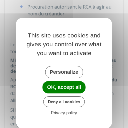
Procuration autorisant le RCA à agir au
nom du créancier
Décision
d'aide juridictionnelle
si une
demande a été faite.
This site uses cookies and
gives you control over what
Le RCA peut demander d'autres documents en
fonction de la demande.
you want to activate
Mise en œuvre du recouvrement par le bureau
de recouvrement du ministère de l'Europe et
des affaires étrangères
Personalize
Après réception du dossier complet,
le bureau du
RCA l'envoie à l'autorité centrale de l'État
OK, accept all
dans lequel réside la débiteur qui doit la pension
alimentaire.
Deny all cookies
Si le créancier ignore le lieu où réside le parent
Privacy policy
qui doit de l'argent et l'adresse de ses
employeurs, le RCA entreprend, si besoin, des