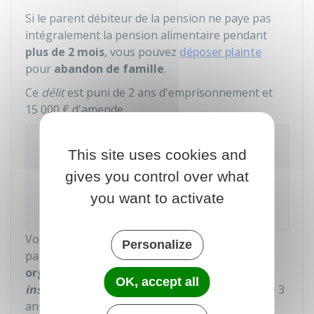
Si le parent débiteur de la pension ne paye pas
intégralement la pension alimentaire pendant
plus de 2 mois
, vous pouvez
déposer plainte
pour
abandon de famille
.
Ce
délit
est puni de 2 ans d'emprisonnement et
15 000 €
d'amende.
Attention
This site uses cookies and
Si le
PARENT DÉBITEUR
estime ne plus pouvoir
gives you control over what
respecter
SON OBLIGATION
, c'est à lui d'agir
et de saisir le
Jaf
pour
demander la baisse ou
you want to activate
la suppression
de la pension alimentaire.
Vous pouvez également porter plainte si le
Personalize
parent débiteur d'une pension alimentaire
organise ou aggrave frauduleusement son
OK, accept all
insolvabilité
. Ce délit est puni par une peine de 3
ans de prison et de
45000 €
d'amende.