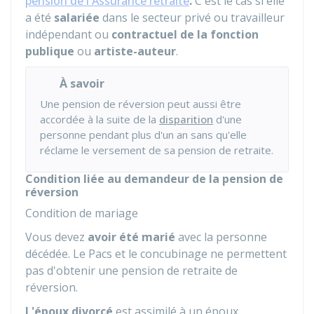
pension de l'Assurance retraite
.
C'est le cas si elle
a été
salariée
dans le secteur privé ou travailleur
indépendant ou
contractuel de la fonction
publique
ou
artiste-auteur
.
À savoir
Une pension de réversion peut aussi être
accordée à la suite de la
disparition
d'une
personne pendant plus d'un an sans qu'elle
réclame le versement de sa pension de retraite.
Condition liée au demandeur de la pension de
réversion
Condition de mariage
Vous devez
avoir été marié
avec la personne
décédée. Le
Pacs
et le concubinage ne permettent
pas d'obtenir une pension de retraite de
réversion.
L'époux divorcé
est assimilé à un époux