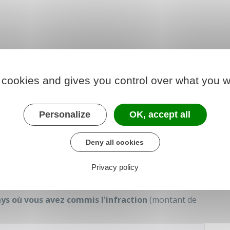
 cookies and gives you control over what you w
nterpellé sur place,
un courrier est adressé à votre
en français, précise notamment les informations
Personalize
OK, accept all
Deny all cookies
te et heure…)
de
Privacy policy
ays où vous avez commis l'infraction
(montant de