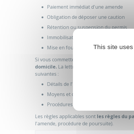
Paiement immédiat d'une amende
Obligation de déposer une caution
Rétention ou suspension du permis
Immobilisation du véhicule
This site uses
Mise en fourrière du véhicule.
Si vous commettez une infraction sans être i
domicile.
La lettre de
notification
, rédigée 
suivantes :
Détails de l'infraction (nature, lieu, da
Moyens et date de paiement de l'amen
Procédures de recours.
Les règles applicables sont
les règles du p
l'amende, procédure de poursuite).