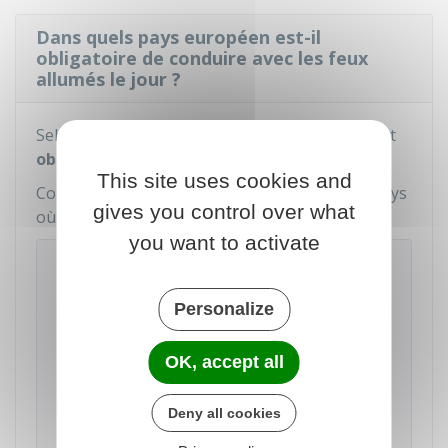
Dans quels pays européen est-il
obligatoire de conduire avec les feux
allumés le jour ?
Selon les
pays européens
, l'éclairage de jour est
obligatoire
,
recommandé
ou
facultatif
.
This site uses cookies and
Consultez les règles qui s'appliquent dans le pays
gives you control over what
où vous allez conduire :
you want to activate
Connaître les règles par pays pour
conduire dans l'Union européenne
Personalize
Sélectionnez un pays sur la carte pour
connaître les règles de conduite en voiture.
OK, accept all
Accéder au service en ligne
Deny all cookies