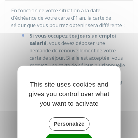
En fonction de votre situation à la date
d'échéance de votre carte d'1 an, la carte de
séjour que vous pourrez obtenir sera différente :
Si vous occupez toujours un emploi
salarié
, vous devez déposer une
demande de renouvellement de votre
carte de séjour. Si elle est acceptée, vous
recevez une carte de séjour pluriannuelle
valable
4 ans
Si vous êtes au chômage
, et indemnisé
This site uses cookies and
par France Travail (anciennement Pôle
gives you control over what
emploi), vous pouvez bénéficier d'une
you want to activate
nouvelle carte de séjour temporaire
salarié
valable pour
1 an
. Si à la fin de
cette période vous n'avez pas retrouvé
Personalize
d'emploi, vous recevrez une nouvelle
carte de séjour temporaire
salarié
. Sa