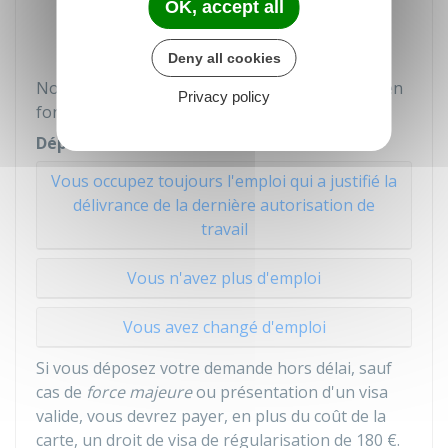
OK, accept all
durée est égale à celle de vos droits à
l'assurance chômage.
Deny all cookies
Nous vous indiquons les démarches à réaliser en
Privacy policy
fonction de votre situation.
Dépôt de la demande
Vous occupez toujours l'emploi qui a justifié la
délivrance de la dernière autorisation de
travail
Vous n'avez plus d'emploi
Vous avez changé d'emploi
Si vous déposez votre demande hors délai, sauf
cas de
force majeure
ou présentation d'un visa
valide, vous devrez payer, en plus du coût de la
carte, un droit de visa de régularisation de
180 €
.