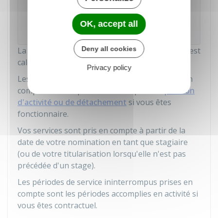
er
1
janvier 2025 a droit à un congé bonifié à
er
er
partir du 1
décembre 2026 (1
jour du
OK, accept all
e
24
mois de service).
Deny all cookies
La durée de 24 mois de services ininterrompus est
calculée
tous employeurs publics confondus
.
Privacy policy
Les périodes de service ininterrompus prises en
compte sont les périodes accomplies en
position
d'activité ou de détachement
si vous êtes
fonctionnaire.
Vos services sont pris en compte à partir de la
date de votre nomination en tant que stagiaire
(ou de votre titularisation lorsqu'elle n'est pas
précédée d'un stage).
Les périodes de service ininterrompus prises en
compte sont les périodes accomplies en activité si
vous êtes contractuel.