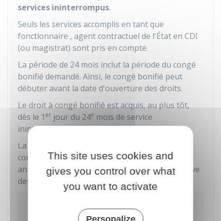
services ininterrompus
.
Seuls les services accomplis en tant que
fonctionnaire , agent contractuel de l'État en
CDI
(ou magistrat) sont pris en compte.
La période de 24 mois inclut la période du congé
bonifié demandé. Ainsi, le congé bonifié peut
débuter avant la date d'ouverture des droits.
Le droit à congé bonifié est acquis, au plus tôt,
er
e
dès le 1
jour du 24
mois de service
ininterrompu.
La durée du congé bonifié fixée à 31 jours est
This site uses cookies and
comprise dans les 24 mois. Comme tout congé
annuel, le congé bonifié est accordé sous réserve
gives you control over what
des
nécessités de service
.
you want to activate
Exemple
Un fonctionnaire entré en fonctions le
Personalize