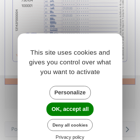
This site uses cookies and
gives you control over what
you want to activate
Décrypter le permis de conduire
Personalize
© Service Public (DILA)
Voir la description longue
OK, accept all
Deny all cookies
Pour en savoir plus
Privacy policy