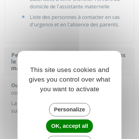
domicile de l'assistante maternelle
Liste des personnes à contacter en cas
d'urgence et en l'absence des parents.
Peut-on prévoir une période d'essai dans
le contrat de travail d'une assistante
maternelle ?
This site uses cookies and
gives you control over what
Oui
, une période d'essai
peut
être prévue au
you want to activate
contrat. Elle n'est
pas renouvelable
.
La
durée maximale
de la période d'essai est la
Personalize
suivante :
3 mois si l'accueil de l'enfant s'effectue
OK, accept all
sur 1, 2 ou 3
jours calendaires
par
semaine