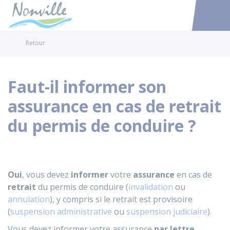
Nonville
Accéder au
Retour
Faut-il informer son
assurance en cas de retrait
du permis de conduire ?
Oui
, vous devez
informer
votre
assurance
en cas de
retrait
du permis de conduire (
invalidation
ou
annulation
), y compris si le retrait est provisoire
(
suspension administrative
ou
suspension judiciaire
).
Vous devez informer votre assurance
par lettre