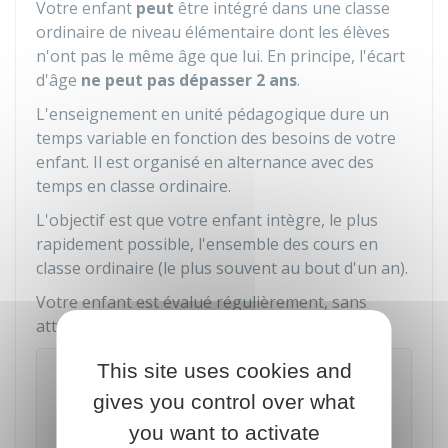
Votre enfant
peut
être intégré dans une classe
ordinaire de niveau élémentaire dont les élèves
n'ont pas le même âge que lui. En principe, l'écart
d'âge
ne peut pas dépasser 2 ans
.
L'enseignement en unité pédagogique dure un
temps variable en fonction des besoins de votre
enfant. Il est organisé en alternance avec des
temps en classe ordinaire.
L'objectif est que votre enfant intègre, le plus
rapidement possible, l'ensemble des cours en
classe ordinaire (le plus souvent au bout d'un an).
Votre enfant est évalué régulièrement, sans
attendre la fin de l'année scolaire.
This site uses cookies and
À savoir
gives you control over what
si votre enfant bénéficie d'un enseignement en
unité pédagogique, il peut continuer à recevoir
you want to activate
un soutien sur plusieurs années pour compléter