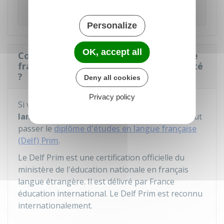
sa formation en français.
Personalize
OK, accept all
Comment faire reconnaître le niveau de
français d'un enfant pendant sa scolarité
?
Deny all cookies
Privacy policy
Si votre enfant est âgé
de 8 à 12 ans
et que sa
langue maternelle
n'est
pas le français
, il peut
passer le
diplôme d'études en langue française
(Delf) Prim
.
Le Delf Prim est une certification officielle du
ministère de l'éducation nationale en français
langue étrangère. Il est délivré par France
éducation international. Le Delf Prim est reconnu
internationalement.