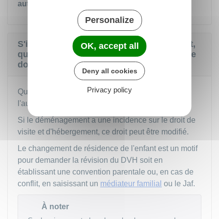
autoriser ce tiers
à effectuer les trajets.
Personalize
S'il y a un droit de visite et d'hébergement,
OK, accept all
que se passe-t-il en cas de changement de
domicile d'un des parents ?
Deny all cookies
Privacy policy
Quand
l'un des parents déménage
, il doit prévenir
l'autre.
Si le déménagement a une incidence sur le droit de
visite et d'hébergement, ce droit peut être modifié.
Le changement de résidence de l'enfant est un motif
pour demander la révision du
DVH
soit en
établissant une convention parentale ou, en cas de
conflit, en saisissant un
médiateur familial
ou le
Jaf
.
À noter