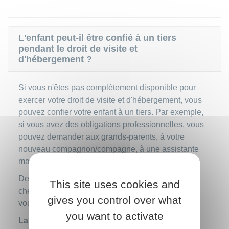
L'enfant peut-il être confié à un tiers
pendant le droit de visite et
d'hébergement ?
Si vous n'êtes pas complètement disponible pour
exercer votre droit de visite et d'hébergement, vous
pouvez confier votre enfant à un tiers. Par exemple,
si vous avez des obligations professionnelles, vous
pouvez demander aux grands-parents, à votre
nouveau compagnon/compagne, à une assistante
maternelle, à un centre aéré de s'en occuper.
De même, si vous avez une difficulté pour aller
This site uses cookies and
chercher ou ramener l'enfant chez l'autre parent,
gives you control over what
vous pouvez demander à un tiers de s'en charger.
you want to activate
La convention ou le jugement
doit toutefois