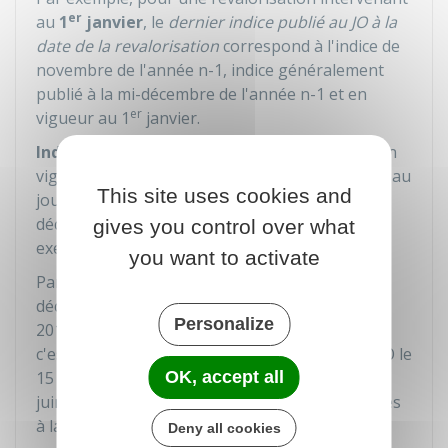
er
au
1
janvier
, le
dernier indice publié au JO
à la
date de la revalorisation
correspond à l'indice de
novembre de l'année n-1, indice généralement
publié à la mi-décembre de l'année n-1 et en
er
vigueur au 1
janvier.
Indice de référence
: Il peut s'agir de l'indice en
vigueur au jour de la décision, de l'indice publié au
This site uses cookies and
jour de la décision, de l'indice du mois de la
décision, d'un indice d'un mois donné (par
gives you control over what
exemple l'indice du mois de juin 2021).
you want to activate
Par exemple, l'indice en vigueur au jour de la
décision, pour une décision rendue le 8 juillet
Personalize
2019, est l'indice publié au JO le 8 juillet 2019,
c'est-à-dire l'indice de mai 2019 (car publié au JO le
15 juin 2019). Il ne faut pas prendre l'indice de
OK, accept all
juin, ni de juillet 2019 car ils n'étaient pas publiés
à la date du jugement.
Deny all cookies