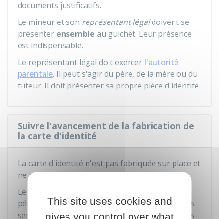
documents justificatifs.
Le mineur et son
représentant légal
doivent se
présenter
ensemble
au guichet. Leur présence
est indispensable.
Le représentant légal doit exercer
l'autorité
parentale
. Il peut s'agir du père, de la mère ou du
tuteur. Il doit présenter sa propre pièce d'identité.
Suivre l'avancement de la fabrication de
la carte d'identité
La carte d'identité n'est pas fabriquée sur place et
ne peut donc pas être délivrée immédiatement.
Le délai de fabrication dépend du lieu et de la
This site uses cookies and
période de la demande. Il faut compter plusieurs
semaines et, à l'approche des vacances d'été, les
gives you control over what