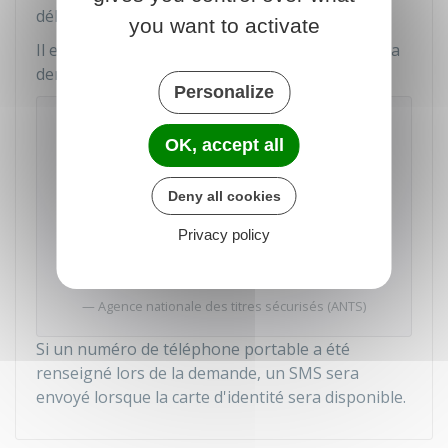
délais peuvent s'étendre.
you want to activate
Il est possible de suivre l'état d'avancement de la
demande sur le site de l'
ANTS
:
Personalize
Suivez votre demande de carte
d'identité
OK, accept all
Vous devrez saisir le numéro de demande
fourni au dépôt du dossier.
Deny all cookies
Privacy policy
Accéder au service en ligne
Agence nationale des titres sécurisés (ANTS)
Si un numéro de téléphone portable a été
renseigné lors de la demande, un SMS sera
envoyé lorsque la carte d'identité sera disponible.