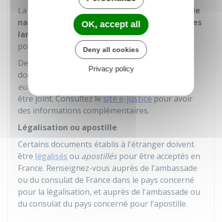
La traduction d'un
extrait plurilingue d'acte de
naissance ou d'acte de mariage dont l'une des
OK, accept all
langues est le français
n'est pas nécessaire
pour une personne majeure.
Deny all cookies
De plus, pour éviter d'avoir à traduire certains
Privacy policy
documents délivrés par un pays de
l'Union
européenne
, un
formulaire multilingue
peut
être joint. Consultez le
site e-justice
pour avoir
des informations complémentaires.
Légalisation ou apostille
Certains documents établis à l'étranger doivent
être
légalisés
ou
apostillés
pour être acceptés en
France. Renseignez-vous auprès de l'ambassade
ou du consulat de France dans le pays concerné
pour la légalisation, et auprès de l'ambassade ou
du consulat du pays concerné pour l'apostille.