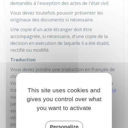
demandés à l'exception des actes de l'état civil.
Vous devez toutefois pouvoir présenter les
originaux des documents si nécessaire.
Une copie d'un acte étranger doit être
accompagnée, si nécessaire, d'une copie de la
décision en exécution de laquelle il a été établi,
rectifié ou modifié.
Traduction
Vous devez joindre une traduction en français de
chaque document rédigé en langue étrangère.
Vous devez fournir l'original de la traduction. La
traduction doit être faite par un
This site uses cookies and
traducteur agréé
ou habilité à intervenir auprès des autorités
gives you control over what
judiciaires ou administratives d'un autre
pays
you want to activate
européen
. Si vous êtes à l'étranger, adressez-
vous à l'ambassade ou au consulat de France
pour consulter la liste des traducteurs agréés.
Personalize