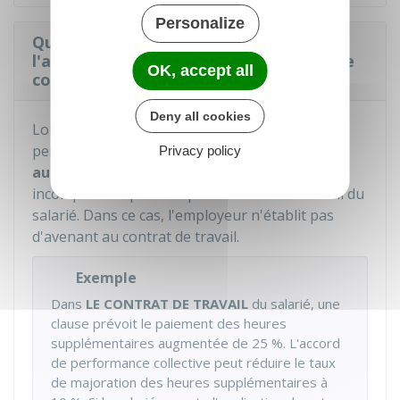
Personalize
Que se passe-t-il si le salarié accepte
l'application de l'accord de performance
OK, accept all
collective ?
Deny all cookies
Lorsque le salarié
accepte
, l'accord de
performance collective remplace
Privacy policy
automatiquement
les clauses contraires et
incompatibles prévues par le contrat de travail du
salarié. Dans ce cas, l'employeur n'établit pas
d'avenant au contrat de travail.
Exemple
Dans
LE CONTRAT DE TRAVAIL
du salarié, une
clause prévoit le paiement des heures
supplémentaires augmentée de
25 %
. L'accord
de performance collective peut réduire le taux
de majoration des heures supplémentaires à