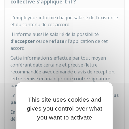
collective s'applique-t-il ?
L'employeur informe chaque salarié de l'existence
et du contenu de cet accord.
Il informe aussi le salarié de la possibilité
d'accepter
ou de
refuser
l'application de cet
accord.
Cette information s'effectue par tout moyen
conférant date certaine et précise (lettre
recommandée avec demande d'avis de réception,
lettre remise en main propre contre signature
par exemple).
Le salarié a
1 mois
pour faire connaître son
refus
This site uses cookies and
par écrit
à l'employeur.
gives you control over what
En l'absence de refus
notifié
par écrit dans ce
you want to activate
délai d'1 mois,
l'accord s'applique
au salarié.