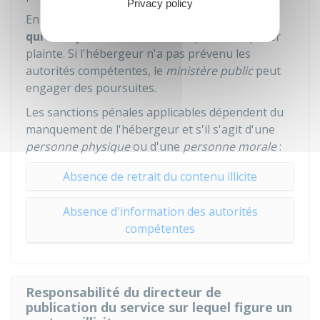
Privacy policy
En cas d'absence de retrait d'un contenu illégal
qui vous porte atteinte
, vous pouvez déposer
plainte. Si l'hébergeur n'a pas prévenu les
autorités compétentes, le
ministère public
peut
engager des poursuites.
Les sanctions pénales applicables dépendent du
manquement de l'hébergeur et s'il s'agit d'une
personne physique
ou d'une
personne morale
:
Absence de retrait du contenu illicite
Absence d'information des autorités
compétentes
Responsabilité du directeur de
publication du service sur lequel figure un