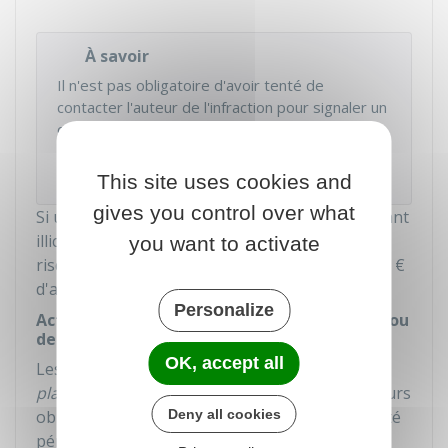
À savoir
Il n'est pas obligatoire d'avoir tenté de
contacter l'auteur de l'infraction pour signaler un
contenu illicite à l'hébergeur internet. La victime
ou le témoin peut
DIRECTEMENT
signaler les
faits à l'hébergeur.
This site uses cookies and
gives you control over what
Si une personne signale un contenu comme étant
illicite en étant conscient qu'il ne l'est pas, elle
you want to activate
risque une peine d'un an de prison et de
15 000 €
d'amende.
Personalize
Action en justice contre l'hébergeur du site ou
de la plateforme en ligne
OK, accept all
Les
hébergeurs
de sites internet ou de
plateformes en ligne
qui ne répondent pas à leurs
Deny all cookies
obligations peuvent engager leur responsabilité
pénale.