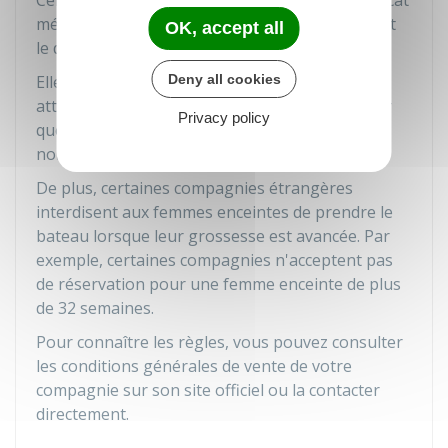
Certaines compagnies demandent que le certificat
médical soit daté de
48 heures maximum
avant
OK, accept all
le départ.
Deny all cookies
Elles peuvent également demander qu'une
attestation médicale soit produite pour certifier
Privacy policy
que le voyage est possible (sans préciser le
nombre de semaines de grossesse).
De plus, certaines compagnies étrangères
interdisent aux femmes enceintes de prendre le
bateau lorsque leur grossesse est avancée. Par
exemple, certaines compagnies n'acceptent pas
de réservation pour une femme enceinte de plus
de 32 semaines.
Pour connaître les règles, vous pouvez consulter
les conditions générales de vente de votre
compagnie sur son site officiel ou la contacter
directement.