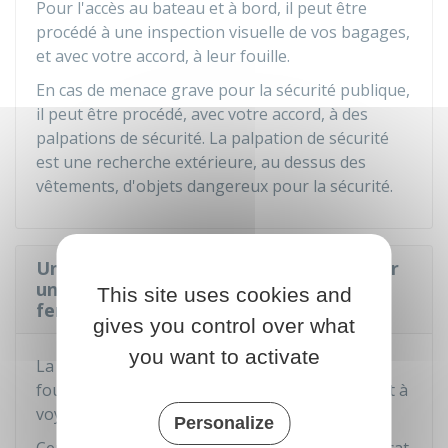
Pour l'accès au bateau et à bord, il peut être
procédé à une inspection visuelle de vos bagages,
et avec votre accord, à leur fouille.
En cas de menace grave pour la sécurité publique,
il peut être procédé, avec votre accord, à des
palpations de sécurité. La palpation de sécurité
est une recherche extérieure, au dessus des
vêtements, d'objets dangereux pour la sécurité.
Une femme enceinte doit-elle présenter
un document médical pour prendre le
This site uses cookies and
ferry ?
gives you control over what
you want to activate
La compagnie choisie peut exiger que vous
fournissiez un certificat médical vous autorisant à
voyager.
Personalize