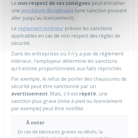
Le
non-respect de ces consignes
peut entraîner
une
procédure disciplinaire
(une sanction pouvant
aller jusqu'au licenciement).
Le
règlement intérieur
prévoit les sanctions
applicables en cas de non respect des règles de
sécurité.
Dans les entreprises où il n'y a pas de règlement
intérieur, l'employeur détermine les sanctions
qu'il estime proportionnées aux faits reprochés.
Par exemple, le refus de porter des chaussures de
sécurité peut être sanctionné par un
avertissement
. Mais, s'il est
répété
, une
sanction plus grave (mise à pied ou licenciement
par exemple) peut être
notifiée
.
À noter
En cas de blessures graves ou décès, la