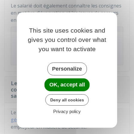
Le salarié doit également connaître les consignes
en matière d'évacuation et les issues de secours
en cas d'incendie.
This site uses cookies and
À noter
gives you control over what
Les mesures prises par l'employeur ne doivent
you want to activate
entraîner aucune charge financière pour le
salarié.
Personalize
Le salarié qui ne respecte pas les
OK, accept all
consignes de sécurité peut-il être
sanctionné ?
Deny all cookies
Privacy policy
Le salarié doit respecter les
instructions
générales et particulières
données par son
employeur en matière de sécurité.