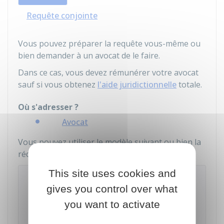
Requête conjointe
Vous pouvez préparer la requête vous-même ou
bien demander à un avocat de le faire.
Dans ce cas, vous devez rémunérer votre avocat
sauf si vous obtenez
l'aide juridictionnelle
totale.
Où s'adresser ?
Avocat
Vous pouvez utiliser le modèle suivant ou bien la
rédiger sur papier libre :
This site uses cookies and
Requête aux fins de saisine du
gives you control over what
tribunal judiciaire ou du tribunal de
proximité
you want to activate