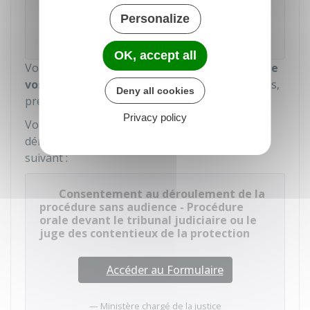
Accéder au Formulaire
Personalize
Ministère chargé de la justice
OK, accept all
Vous devez joindre à votre requête les
copies de
vos pièces justificatives
(facture, contrat, devis,
Deny all cookies
preuve de la tentative de conciliation...).
Privacy policy
Vous pouvez demander que la procédure se
déroule sans audience à l'aide du formulaire
suivant :
Consentement au déroulement de la
procédure sans audience - Procédure
orale devant le tribunal judiciaire ou le
juge des contentieux de la protection
Accéder au Formulaire
Ministère chargé de la justice