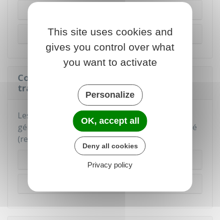
Restructuration de service
This site uses cookies and
Autres cas
gives you control over what
you want to activate
Comment se déroule le congé de
transition professionnelle dans la FPE ?
Personalize
Les règles varient selon la nature du fait
OK, accept all
générateur entrainant la mise en place du congé
(restructuration de service ou autres cas) :
Deny all cookies
Restructuration de service
Privacy policy
Autres cas