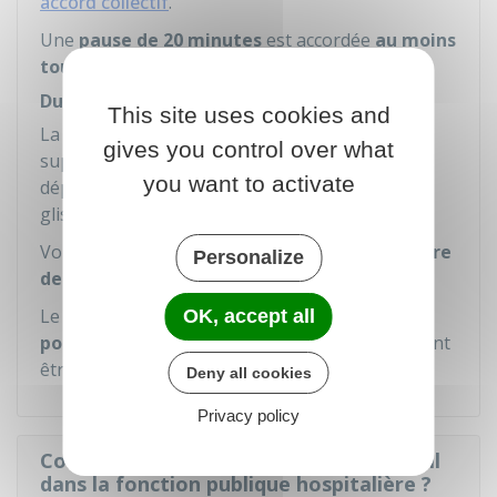
accord collectif
.
Une
pause de 20 minutes
est accordée
au moins
toues les 6 heures
.
Durée hebdomadaire
This site uses cookies and
La durée hebdomadaire de travail, heures
gives you control over what
supplémentaires comprises, ne peut pas
you want to activate
dépasser
48 heures
par période de 7 jours
glissants (c'est à-dire de date à date).
Vous devez bénéficier d'un
repos hebdomadaire
Personalize
de 36 heures consécutives minimum
.
Le nombre de jours de repos est fixé à
4 jours
OK, accept all
pour 2 semaines
. Au moins 2 d'entre eux doivent
être consécutifs, dont un dimanche.
Deny all cookies
Privacy policy
Comment s'organise le temps de travail
dans la fonction publique hospitalière ?