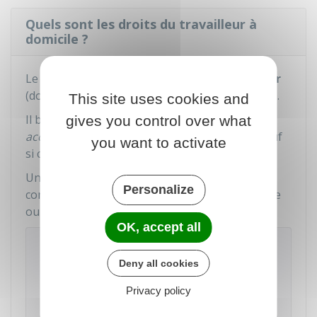
Quels sont les droits du travailleur à
domicile ?
Le travailleur à domicile est lié à son
employeur
(donneur d'ouvrage) par un
contrat de travail
.
This site uses cookies and
Il bénéficie des dispositions des conventions et
gives you control over what
accords collectifs
applicables à l'entreprise, sauf
you want to activate
si ces textes excluent les travailleurs à domicile.
Un simulateur permet de rechercher la
Personalize
convention collective avec le nom de l'entreprise
ou son numéro Siret :
OK, accept all
Trouver sa convention collective
Deny all cookies
Accéder au service en ligne
Privacy policy