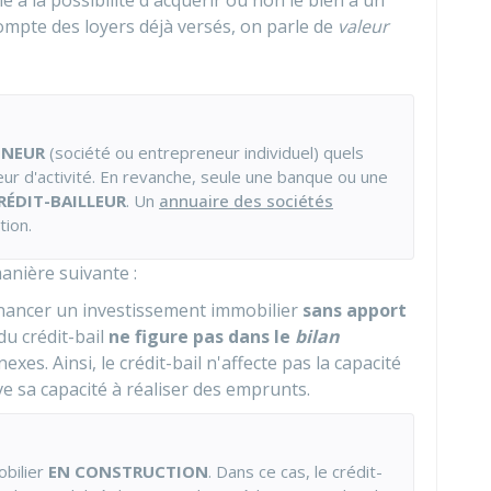
lle a la possibilité d'acquérir ou non le bien à un
t compte des loyers déjà versés, on parle de
valeur
ENEUR
(société ou entrepreneur individuel) quels
eur d'activité. En revanche, seule une banque ou une
RÉDIT-BAILLEUR
. Un
annuaire des sociétés
tion.
anière suivante :
inancer un investissement immobilier
sans apport
 du crédit-bail
ne figure pas dans le
bilan
es. Ainsi, le crédit-bail n'affecte pas la capacité
e sa capacité à réaliser des emprunts.
obilier
EN CONSTRUCTION
. Dans ce cas, le crédit-