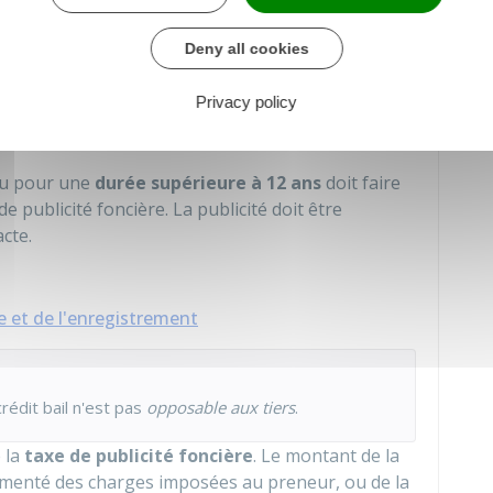
ABILITÉ CIVILE
pour couvrir les risques
nnes et aux biens appartenant aux tiers.
Deny all cookies
r des loyers
à l'échéance. Dans le cas contraire, il
Privacy policy
ail.
clu pour une
durée supérieure à 12 ans
doit faire
e publicité foncière. La publicité doit être
acte.
re et de l'enregistrement
crédit bail n'est pas
opposable aux tiers
.
 la
taxe de publicité foncière
. Le montant de la
menté des charges imposées au preneur, ou de la