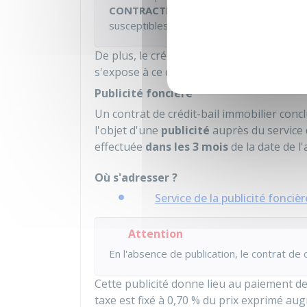
CONTRACTER UNE ASSURANCE RESPONS
susceptibles de porter atteinte aux perso
De plus, le crédit-preneur doit
s'acquitte
s'expose à ce que le bailleur mette fin au b
Publicité foncière
Un contrat de crédit-bail immobilier con
l'objet d'une
publicité
auprès du service d
effectuée
dans les 3 mois
de la date de l'
Où s'adresser ?
Service de la publicité fonciè
Attention
En l'absence de publication, le contrat de 
Cette publicité donne lieu au paiement de
taxe est fixé à
0,70 %
du prix exprimé aug