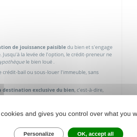
tion de jouissance paisible
du bien et s'engage
 Jusqu'à la levée de l'option, le crédit-preneur ne
ypothèque
le bien loué .
e crédit-bail ou sous-louer l'immeuble, sans
 destination exclusive du bien
, c'est-à-dire,
elui initialement prévu. Par exemple, le crédit-
 commercial, un immeuble destiné à accueillir des
 cookies and gives you control over what you w
Personalize
OK, accept all
 que locataire,
ASSURER LES LOCAUX ET