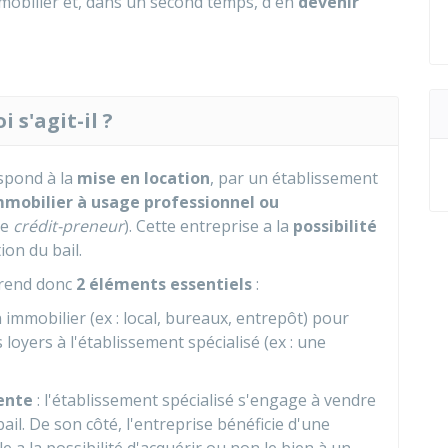
mobilier et, dans un second temps, d'en
devenir
 s'agit-il ?
espond à la
mise en location
, par un établissement
mmobilier à usage professionnel ou
le
crédit-preneur
). Cette entreprise a la
possibilité
ion du bail.
prend donc
2 éléments essentiels
:
n immobilier (ex : local, bureaux, entrepôt) pour
s loyers à l'établissement spécialisé (ex : une
ente
: l'établissement spécialisé s'engage à vendre
 bail. De son côté, l'entreprise bénéficie d'une