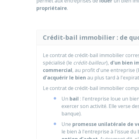
permet aux entreprises de
louer
un bien im
propriétaire
.
Crédit-bail immobilier : de quoi
Le contrat de crédit-bail immobilier corr
spécialisé (le
crédit-bailleur
),
d'un bien i
commercial
, au profit d'une entreprise (
d'acquérir le bien
au plus tard à l'expirat
Le contrat de crédit-bail immobilier com
Un
bail
: l'entreprise loue un bie
exercer son activité. Elle verse de
banque).
Une
promesse unilatérale de v
le bien à l'entreprise à l'issue du