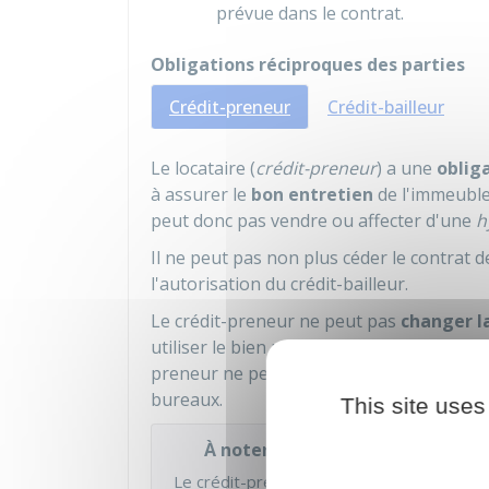
prévue dans le contrat.
Obligations réciproques des parties
Crédit-preneur
Crédit-bailleur
Le locataire (
crédit-preneur
) a une
obliga
à assurer le
bon entretien
de l'immeuble.
peut donc pas vendre ou affecter d'une
h
Il ne peut pas non plus céder le contrat d
l'autorisation du crédit-bailleur.
Le crédit-preneur ne peut pas
changer la
utiliser le bien pour un usage autre que c
preneur ne peut pas utiliser comme local
bureaux.
This site uses
À noter
Le crédit-preneur doit également, en tant