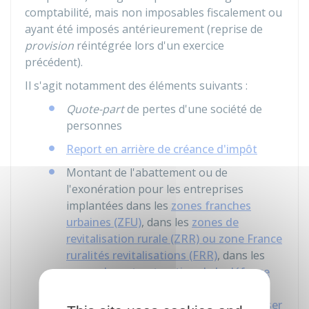
comptabilité, mais non imposables fiscalement ou
ayant été imposés antérieurement (reprise de
provision
réintégrée lors d'un exercice
précédent).
Il s'agit notamment des éléments suivants :
Quote-part
de pertes d'une société de
personnes
Report en arrière de créance d'impôt
Montant de l'abattement ou de
l'exonération pour les entreprises
implantées dans les
zones franches
urbaines (ZFU)
, dans les
zones de
revitalisation rurale (ZRR) ou zone France
ruralités revitalisations (FRR)
, dans les
zones de restructuration de la défense
(ZRD)
, les
bassins urbains à dynamiser
(BUD)
, les
bassins d'emploi à redynamiser