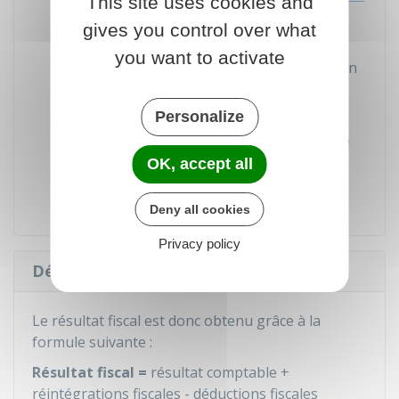
This site uses cookies and
(BER)
ou encore les
jeunes entreprises
gives you control over what
innovantes (JEI).
you want to activate
Plus-values
sur les titres de participation
imposées à un taux différent du taux
normal
Personalize
Amortissements
de fonds de commerce
er
lorsqu'il a été acquis entre le 1
janvier
OK, accept all
2022 et le 31 décembre 2025
Deny all cookies
Privacy policy
Déterminer le résultat fiscal
Le résultat fiscal est donc obtenu grâce à la
formule suivante :
Résultat fiscal
=
résultat comptable +
réintégrations fiscales - déductions fiscales