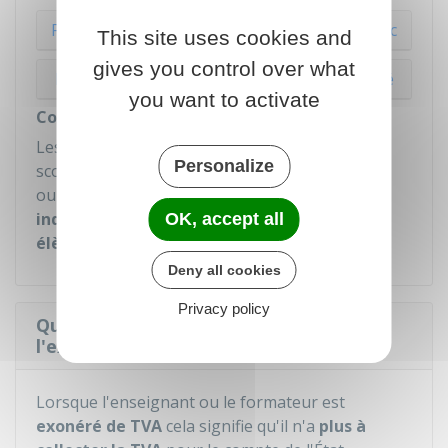
Formation dispensée par un organisme public
This site uses cookies and
gives you control over what
Formation dispensée par un organisme privé
you want to activate
Cours ou leçons particuliers
Les cours et leçons relevant de l'enseignement
Personalize
scolaire, universitaire, professionnel, artistique
ou sportif dispensé par un
entrepreneur
individuel rémunéré directement par ses
OK, accept all
élèves
sont exonérés de TVA.
Deny all cookies
Privacy policy
Quelles sont les conséquences de
l'exonération de TVA ?
Lorsque l'enseignant ou le formateur est
exonéré de TVA
cela signifie qu'il n'a
plus à