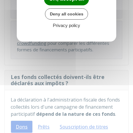
pouvant être levé par le porteur de projet est
fixé à
5 000 000 €
sur 12 mois.
Deny all cookies
Privacy policy
À noter
Vous pouvez consulter le
baromètre du
crowdfunding
pour comparer les différentes
formes de financements participatifs.
Les fonds collectés doivent-ils être
déclarés aux impôts ?
La déclaration à l'administration fiscale des fonds
collectés lors d'une campagne de financement
participatif
dépend de la nature de ces fonds
.
Dons
Prêts
Souscription de titres