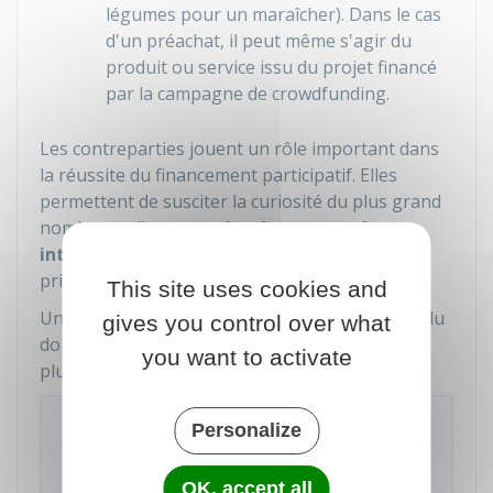
légumes pour un maraîcher). Dans le cas
d'un préachat, il peut même s'agir du
produit ou service issu du projet financé
par la campagne de crowdfunding.
Les contreparties jouent un rôle important dans
la réussite du financement participatif. Elles
permettent de susciter la curiosité du plus grand
nombre et d'
engager les donateurs plus
intensément
en faisant d'eux des membres
privilégiés.
This site uses cookies and
Une contrepartie proportionnelle au montant du
gives you control over what
don incitera les éventuels donateurs à donner
you want to activate
plus pour avoir une meilleure contrepartie.
Attention
Personalize
La loi ne fixe
PAS DE PLAFOND
pour le montant
des dons. En revanche, le montant maximum
OK, accept all