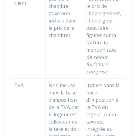
client
chambre
le prix de
(taxe non
l'hébergement,
incluse dans
l'hébergeur
le prix de la
peut faire
chambre)
figurer sur la
facture la
mention
taxe
de séjour
forfaitaire
comprise
TVA
Non incluse
Incluse dans la
dans la base
base
d'imposition
d'imposition à
de la TVA, car
la TVA du
le logeur est
logeur, car la
collecteur de
taxe est
la taxe et doit
intégrée au