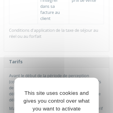
l'intégrer
prix de vente
dans sa
facture au
client
Conditions d'application de la taxe de séjour au
réel ou au forfait
Tarifs
Avant le début de la période de perception
(correspondant à la saison touristique), les tarifs
de la taxe au réel ou forfaitaire sont fixés par
This site uses cookies and
délibération du conseil municipal, ou de l'organe
délibérant de l'
EPCI
.
gives you control over what
you want to activate
Mais ces tarifs doivent être compris entre un tarif