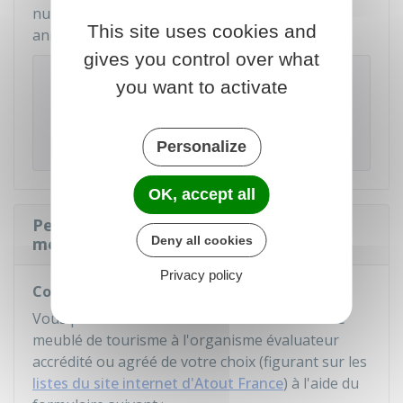
numéro devra être indiqué dans chacune des
This site uses cookies and
annonces d'offre de location de ce logement.
gives you control over what
À savoir
you want to activate
Ne pas déclarer votre logement en mairie est
passible d'une amende civile pouvant aller
jusqu'à
5 000 €
.
Personalize
OK, accept all
Peut-on demander le classement du
meublé de tourisme ?
Deny all cookies
Privacy policy
Comment obtenir le classement ?
Vous pouvez demander le classement de votre
meublé de tourisme à l'organisme évaluateur
accrédité ou agréé de votre choix (figurant sur les
listes du site internet d'Atout France
) à l'aide du