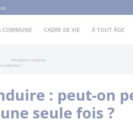
Facebook
ous
A COMMUNE
CADRE DE VIE
À TOUT ÂGE
Infractions routières
e seule fois ?
nduire : peut-on p
 une seule fois ?