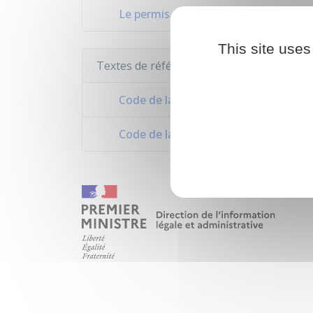
Le permis à points
This site uses
Textes de référence
Code de la route : articles L223-1 à L
Code de la route : articles R223-1 à 