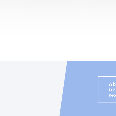
Ab
ne
Rece