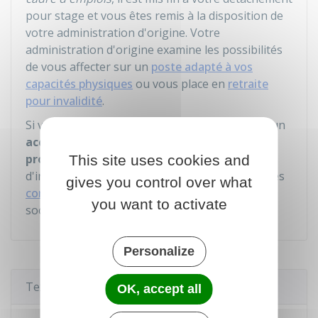
pour stage et vous êtes remis à la disposition de
votre administration d'origine. Votre
administration d'origine examine les possibilités
de vous affecter sur un
poste adapté à vos
capacités physiques
ou vous place en
retraite
pour invalidité
.
Si votre inaptitude physique est consécutive à un
accident de travail ou une maladie
professionnelle
, vous avez droit à une
rente
This site uses cookies and
d'invalidité. Son montant est fixé dans les mêmes
gives you control over what
conditions qu'au régime général
de la Sécurité
you want to activate
sociale.
Personalize
Textes de référence
OK, accept all