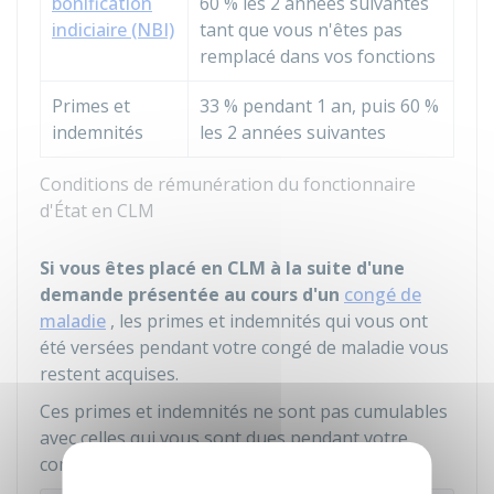
bonification
60 %
les 2 années suivantes
indiciaire (NBI)
tant que vous n'êtes pas
remplacé dans vos fonctions
Primes et
33 %
pendant 1 an, puis
60 %
indemnités
les 2 années suivantes
Conditions de rémunération du fonctionnaire
d'État en CLM
Si vous êtes placé en CLM à la suite d'une
demande présentée au cours d'un
congé de
maladie
, les primes et indemnités qui vous ont
été versées pendant votre congé de maladie vous
restent acquises.
Ces primes et indemnités ne sont pas cumulables
avec celles qui vous sont dues pendant votre
congé de longue maladie.