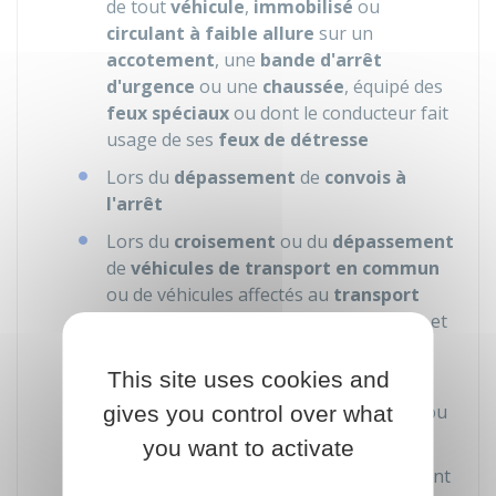
de tout
véhicule
,
immobilisé
ou
circulant à faible allure
sur un
accotement
, une
bande d'arrêt
d'urgence
ou une
chaussée
, équipé des
feux spéciaux
ou dont le conducteur fait
usage de ses
feux de détresse
Lors du
dépassement
de
convois à
l'arrêt
Lors du
croisement
ou du
dépassement
de
véhicules de transport en commun
ou de véhicules affectés au
transport
d'enfants
, au moment de la
descente
et
de la
montée
des
voyageurs
This site uses cookies and
Dans tous les cas où la
route
ne vous
apparaît
pas entièrement dégagée
, ou
gives you control over what
risque d'être glissante
you want to activate
Lorsque les
conditions de visibilité
sont