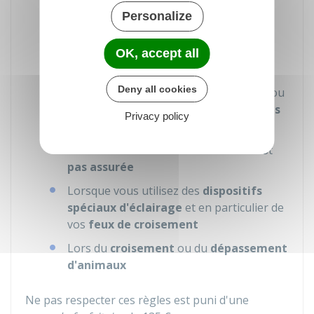
insuffisantes
(temps de pluie et autres
Personalize
précipitations, brouillard…)
Dans les
virages
OK, accept all
Dans les
descentes rapides
Deny all cookies
Dans les
sections de routes étroites
ou
encombrées
ou
bordées d'habitations
Privacy policy
A l'approche des
sommets de côtes
et
des
intersections
où la
visibilité
n'est
pas assurée
Lorsque vous utilisez des
dispositifs
spéciaux d'éclairage
et en particulier de
vos
feux de croisement
Lors du
croisement
ou du
dépassement
d'animaux
Ne pas respecter ces règles est puni d'une