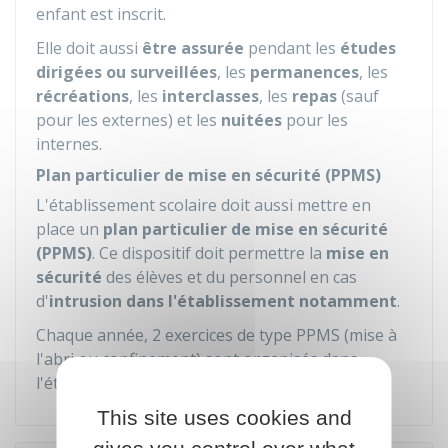
enfant est inscrit.
Elle doit aussi
être assurée
pendant les
études
dirigées ou surveillées
, les
permanences
, les
récréations
, les
interclasses
, les
repas
(sauf
pour les externes) et les
nuitées
pour les
internes.
Plan particulier de mise en sécurité (PPMS)
L'établissement scolaire doit aussi mettre en
place un
plan particulier de mise en sécurité
(PPMS)
. Ce dispositif doit permettre la
mise en
sécurité
des élèves et du personnel en cas
d'
intrusion dans l'établissement notamment
.
Chaque année, 2 exercices de type PPMS (mise à
l'abri ou confinement) sont organisés dans
l'établissement.
This site uses cookies and