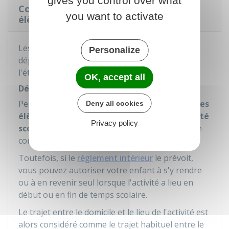
gives you control over what
Comment s'organise la surveillance des
you want to activate
élèves à l'extérieur du collège ?
Les élèves doivent être surveillés pendant les
Personalize
déplacements collectifs organisés en dehors de
l'établissement.
OK, accept all
Déplacements pendant le temps scolaire
Pendant le temps scolaire, les
déplacements des
Deny all cookies
élèves entre le collège et le lieu d'une activité
Privacy policy
scolaire
(par exemple : la piscine, le gymnase, le
conservatoire) doivent être encadrés.
Toutefois, si le
règlement intérieur
le prévoit,
vous pouvez autoriser votre enfant à s'y rendre
ou à en revenir seul lorsque l'activité a lieu en
début ou en fin de temps scolaire.
Le trajet entre le domicile et le lieu de l'activité est
alors considéré comme le trajet habituel entre le