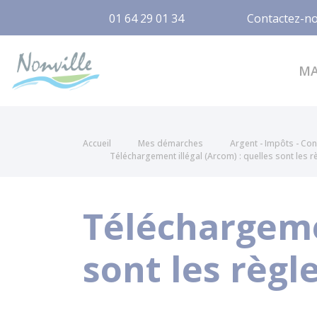
01 64 29 01 34
Contactez-n
Nonville
M
Accueil
Mes démarches
Argent - Impôts - C
Téléchargement illégal (Arcom) : quelles sont les r
Téléchargemen
sont les règle