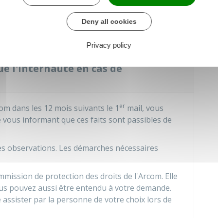
er
 dans les 6 mois suivant l'envoi du 1
mail, vous
 recommandée avec accusé de réception. Vous
Deny all cookies
sur les œuvres concernées.
Privacy policy
ue l'internaute en cas de
er
om dans les 12 mois suivants le 1
mail, vous
 vous informant que ces faits sont passibles de
es observations. Les démarches nécessaires
mission de protection des droits de l'Arcom. Elle
us pouvez aussi être entendu à votre demande.
 assister par la personne de votre choix lors de