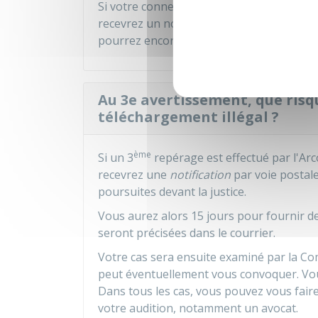
Si votre connexion est de nouveau repérée
recevrez un nouveau mail
plus
une lettre
pourrez encore demander des précisions 
Au 3e avertissement, que risq
téléchargement illégal ?
ème
Si un 3
repérage est effectué par l'Arc
recevrez une
notification
par voie postale
poursuites devant la justice.
Vous aurez alors 15 jours pour fournir d
seront précisées dans le courrier.
Votre cas sera ensuite examiné par la Com
peut éventuellement vous convoquer. Vo
Dans tous les cas, vous pouvez vous faire
votre audition, notamment un avocat.