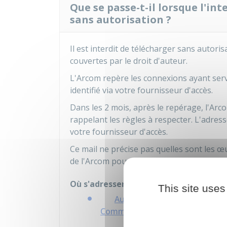
Que se passe-t-il lorsque l'i
sans autorisation ?
Il est interdit de télécharger sans autori
couvertes par le droit d'auteur.
L'Arcom repère les connexions ayant serv
identifié via votre fournisseur d'accès.
Dans les 2 mois, après le repérage, l'A
rappelant les règles à respecter. L'adress
votre fournisseur d'accès.
Ce mail ne précise pas quelles sont les
de l'Arcom pour demander des précisions
Où s'adresser ?
This site uses
Autorité de régulation de la
Commission de protection des dr