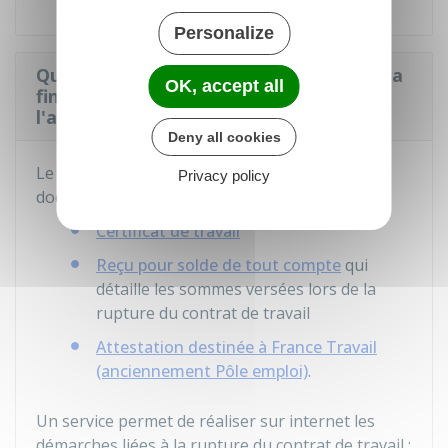
Personalize
Quels documents doivent-être remis à la
OK, accept all
fin du préavis de démission de
l'assistante maternelle ?
Deny all cookies
Le particulier employeur
doit
remettre les
Privacy policy
documents suivants :
Certificat de travail
Reçu pour solde de tout compte
qui
détaille les sommes versées lors de la
rupture du contrat de travail
Attestation destinée à France Travail
(anciennement Pôle emploi)
.
Un service permet de réaliser sur internet les
démarches liées à la rupture du contrat de travail :