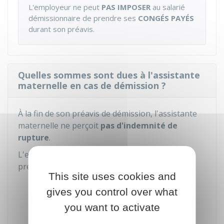
L'employeur ne peut
PAS IMPOSER
au salarié
démissionnaire de prendre ses
CONGÉS PAYÉS
durant son préavis.
Quelles sommes sont dues à l'assistante
maternelle en cas de démission ?
À la fin de son préavis de démission, l'assistante
maternelle ne perçoit
pas d'indemnité de
rupture
.
L'employeur doit lui verser au terme de son
préavis les sommes suivantes :
This site uses cookies and
Salaire jusqu'au dernier jour travaillé
gives you control over what
Indemnité compensatrice de congés
you want to activate
payés
.