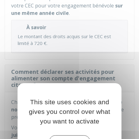
votre CEC pour votre engagement bénévole
sur
une même année civile
.
À savoir
Le montant des droits acquis sur le CEC est
limité à
720 €
.
Comment déclarer ses activités pour
alimenter son compte d'engagement
citoyen ?
This site uses cookies and
Chaque année, vous devez
déclarer en ligne le
nombre d'heures réalisées
au cours de l'année
gives you control over what
précédente.
you want to activate
Vous devez faire votre déclaration
avant le 30
juin
.