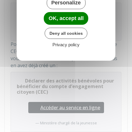
Personalize
À savoir
OK, accept all
Si vous avez effectué des missions dans
plusieurs associations, vous devez effectuer
une déclaration pour chacune d'elles.
Deny all cookies
Pour déclarer vos activités ouvrant des droits de
Privacy policy
CEC, vous devez créer un
compte Bénévole
ou
vous connecter à votre compte Bénévole si vous
en avez déjà créé un :
Déclarer des activités bénévoles pour
bénéficier du compte d’engagement
citoyen (CEC)
Accéder au service en ligne
Ministère chargé de la jeunesse