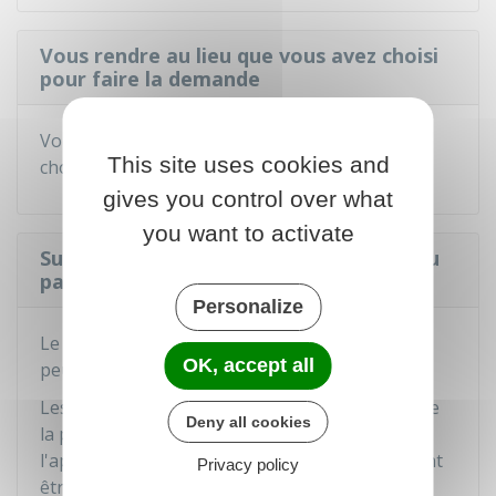
Vous rendre au lieu que vous avez choisi
pour faire la demande
Vous devez vous rendre au lieu que vous avez
This site uses cookies and
choisi avec les documents justificatifs.
gives you control over what
you want to activate
Suivre l'avancement de la fabrication du
passeport
Personalize
Le passeport n'est pas fabriqué sur place. Il ne
OK, accept all
peut donc pas être délivré immédiatement.
Les délais de fabrication dépendent du lieu et de
Deny all cookies
la période de la demande. Par exemple, à
l'approche des vacances d'été, les délais peuvent
Privacy policy
être plus longs.