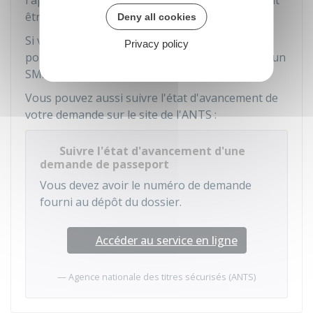
l'approche des vacances d'été, les délais peuvent
être plus longs.
Deny all cookies
Si vous avez indiqué un numéro de téléphone
Privacy policy
portable lors de votre demande, vous recevrez un
SMS quand le passeport sera disponible.
Vous pouvez aussi suivre l'état d'avancement de
votre demande sur le site de l'
ANTS
:
Suivre l'état d'avancement d'une
demande de passeport
Vous devez avoir le numéro de demande
fourni au dépôt du dossier.
Accéder au service en ligne
Agence nationale des titres sécurisés (ANTS)