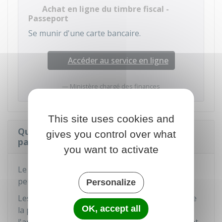
Achat en ligne du timbre fiscal -
Passeport
Se munir d'une carte bancaire.
Accéder au service en ligne
Ministère chargé des finances
This site uses cookies and
Quel est le délai de fabrication du
gives you control over what
passeport ?
you want to activate
Le passeport n'est pas fabriqué sur place. Il ne
peut donc pas être délivré immédiatement.
Personalize
Les délais de fabrication dépendent du lieu et de
OK, accept all
la période de la demande. Par exemple, à