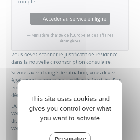
compte.
Accéder au service en ligne
Ministère chargé de l'Europe et des affaires
étrangères
Vous devez scanner le justificatif de résidence
dans la nouvelle circonscription consulaire.
Si vous avez changé de situation, vous devez
également scanner les justificatifs (arrivée d'un
enfant, changement de nom d'usage,
déménagement...).
This site uses cookies and
Dès que le consulat a validé la modification de
gives you control over what
votre inscription, les documents suivants sont
you want to activate
disponibles dans l'onglet
Mes documents
de
votre espace personnel Service-Public.fr :
Certificat d'inscription et de résidence
Personalize