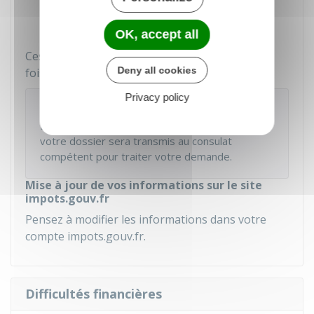
Carte d'inscription consulaire.
OK, accept all
Ces documents peuvent être imprimés chaque
Deny all cookies
fois que vous en avez besoin.
Privacy policy
À savoir
En cas de rattachement à un nouveau consulat,
votre dossier sera transmis au consulat
compétent pour traiter votre demande.
Mise à jour de vos informations sur le site
impots.gouv.fr
Pensez à modifier les informations dans votre
compte impots.gouv.fr.
Difficultés financières